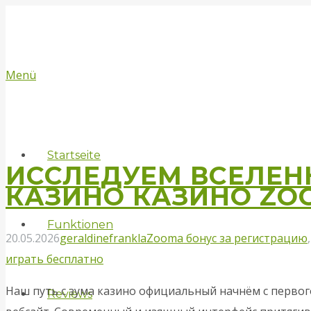
Menü
Startseite
ИССЛЕДУЕМ ВСЕЛЕН
КАЗИНО КАЗИНО ZO
Funktionen
20.05.2026
geraldinefrankla
Zooma бонус за регистрацию
играть бесплатно
Наш путь с зума казино официальный начнём с первог
Reviews