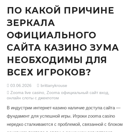
ПО КАКОЙ ПРИЧИНЕ
ЗЕРКАЛА
ОФИЦИАЛЬНОГО
САЙТА КАЗИНО ЗУМА
НЕОБХОДИМЫ ДЛЯ
ВСЕХ ИГРОКОВ?
03.06.2026
brittanykrouse
Zooma live casino
,
Zooma официальный сайт вход
,
онлайн слоты с джекпотом
В индустрии интернет-казино наличие доступа сайта —
фундамент для успешной игры. Игроки zooma casino
нередко сталкиваются с проблемой, связанной с блоком