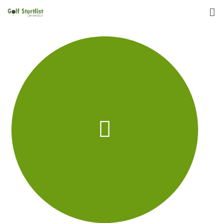
Startseite
Funktionen
Reviews
Download
Deutsch