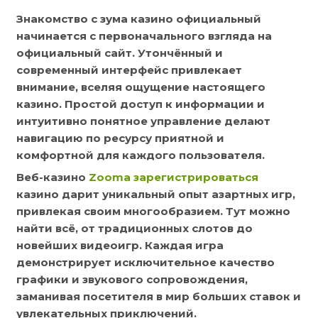
Знакомство с зума казино официальный
начинается с первоначального взгляда на
официальный сайт. Утончённый и
современный интерфейс привлекает
внимание, вселяя ощущение настоящего
казино. Простой доступ к информации и
интуитивно понятное управление делают
навигацию по ресурсу приятной и
комфортной для каждого пользователя.
Веб-казино
Zooma зарегистрироваться
казино дарит уникальный опыт азартных игр,
привлекая своим многообразием. Тут можно
найти всё, от традиционных слотов до
новейших видеоигр. Каждая игра
демонстрирует исключительное качество
графики и звукового сопровождения,
заманивая посетителя в мир больших ставок и
увлекательных приключений.