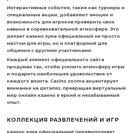
Интерактивные события, такие как турниры и
специальные акции, добавляют эмоции и
возможность для игроков проверить свои
навыки в соревновательной атмосфере. Это
делает казино зума официальный не просто
местом для игры, но и платформой для
общения с другими участниками.
Каждый элемент официального сайта
продуман так, чтобы усилить атмосферу игры
и подарить наибольшее удовольствие от
каждого визита. Casino zooma акцентирует
внимание на деталях, превращая виртуальный
мир онлайн казино в яркий и незабываемый
опыт.
КОЛЛЕКЦИЯ РАЗВЛЕЧЕНИЙ И ИГР
казино зума официальный перевыполняет