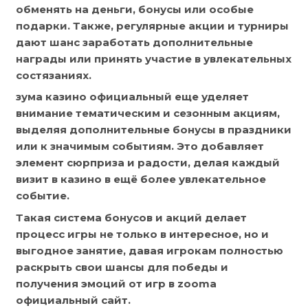
обменять на деньги, бонусы или особые
подарки. Также, регулярные акции и турниры
дают шанс заработать дополнительные
награды или принять участие в увлекательных
состязаниях.
зума казино официальный еще уделяет
внимание тематическим и сезонным акциям,
выделяя дополнительные бонусы в праздники
или к значимым событиям. Это добавляет
элемент сюрприза и радости, делая каждый
визит в казино в ещё более увлекательное
событие.
Такая система бонусов и акций делает
процесс игры не только в интересное, но и
выгодное занятие, давая игрокам полностью
раскрыть свои шансы для победы и
получения эмоций от игр в zooma
официальный сайт.