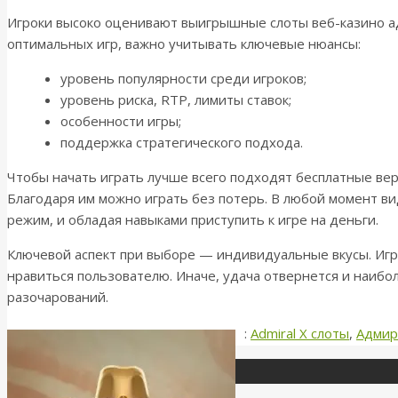
Игроки высоко оценивают выигрышные слоты веб-казино ад
оптимальных игр, важно учитывать ключевые нюансы:
уровень популярности среди игроков;
уровень риска, RTP, лимиты ставок;
особенности игры;
поддержка стратегического подхода.
Чтобы начать играть лучше всего подходят бесплатные верс
Благодаря им можно играть без потерь. В любой момент в
режим, и обладая навыками приступить к игре на деньги.
Ключевой аспект при выборе — индивидуальные вкусы. Игр
нравиться пользователю. Иначе, удача отвернется и наибо
разочарований.
:
Admiral X слоты
,
Адмир