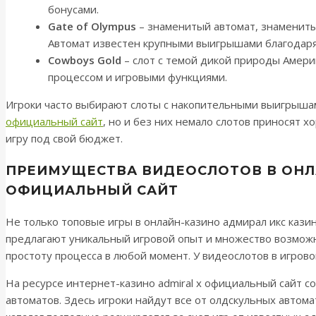
бонусами.
Gate of Olympus
– знаменитый автомат, знаменит
Автомат известен крупными выигрышами благодар
Cowboys Gold
– слот с темой дикой природы Амери
процессом и игровыми функциями.
Игроки часто выбирают слоты с накопительными выигрыш
официальный сайт
, но и без них немало слотов приносят 
игру под свой бюджет.
ПРЕИМУЩЕСТВА ВИДЕОСЛОТОВ В ОНЛА
ОФИЦИАЛЬНЫЙ САЙТ
Не только топовые игры в онлайн-казино адмирал икс казин
предлагают уникальный игровой опыт и множество возмож
простоту процесса в любой момент. У видеослотов в игрово
На ресурсе интернет-казино admiral x официальный сайт с
автоматов. Здесь игроки найдут все от олдскульных автом