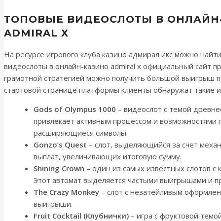
ТОПОВЫЕ ВИДЕОСЛОТЫ В ОНЛАЙН
ADMIRAL X
На ресурсе игрового клуба казино адмирал икс можно най
видеослоты в онлайн-казино admiral x официальный сайт 
грамотной стратегией можно получить большой выигрыш пр
стартовой странице платформы клиенты обнаружат такие и
Gods of Olympus 1000
– видеослот с темой древне
привлекает активным процессом и возможностями п
расширяющиеся символы.
Gonzo’s Quest
– слот, выделяющийся за счет меха
выплат, увеличивающих итоговую сумму.
Shining Crown
– один из самых известных слотов с 
Этот автомат выделяется частыми выигрышами и пр
The Crazy Monkey
– слот с незатейливым оформлен
выигрыши.
Fruit Cocktail (Клубнички)
– игра с фруктовой темо