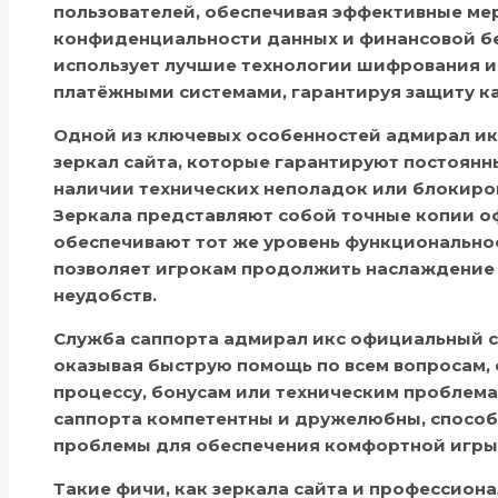
пользователей, обеспечивая эффективные ме
конфиденциальности данных и финансовой бе
использует лучшие технологии шифрования и
платёжными системами, гарантируя защиту к
Одной из ключевых особенностей адмирал ик
зеркал сайта, которые гарантируют постоянн
наличии технических неполадок или блокиров
Зеркала представляют собой точные копии о
обеспечивают тот же уровень функциональнос
позволяет игрокам продолжить наслаждение 
неудобств.
Служба cаппорта адмирал икс официальный с
оказывая быструю помощь по всем вопросам,
процессу, бонусам или техническим проблем
саппорта компетентны и дружелюбны, спосо
проблемы для обеспечения комфортной игры 
Такие фичи, как зеркала сайта и профессион