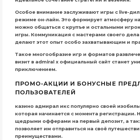
Особое внимание заслуживают игры с live-ди
режиме он-лайн. Это формирует атмосферу на
можно общаться с крупъе и остальными игрок
игры. Коммуникация с мастерами своего дела
делают этот опыт особо захватывающим и п
Такое многообразие игр и форматов развлече
визит в admiral x официальный сайт станет у
приключением.
ПРОМО-АКЦИИ И БОНУСНЫЕ ПРЕД
ПОЛЬЗОВАТЕЛЕЙ
казино адмирал икс популярно своей изобил
которая начинается с момента регистрации. 
щедрыми офферами на первый депозит, а так
позволяет им отправиться на своё путешеств
преимуществами.