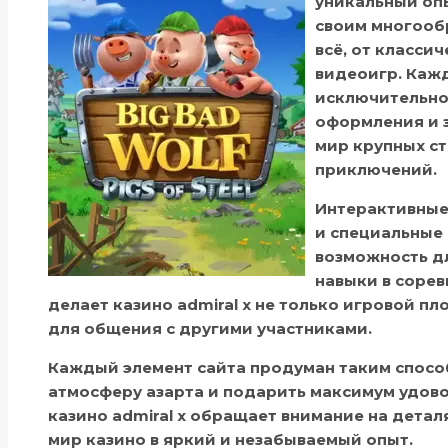
уникальный опы
своим многооб
всё, от класси
видеоигр. Каж
исключительно
оформления и з
мир крупных ст
приключений.
Интерактивные
и специальные
возможность д
навыки в сорев
делает казино admiral x не только игровой п
для общения с другими участниками.
Каждый элемент сайта продуман таким спосо
атмосферу азарта и подарить максимум удово
казино admiral x обращает внимание на дета
мир казино в яркий и незабываемый опыт.