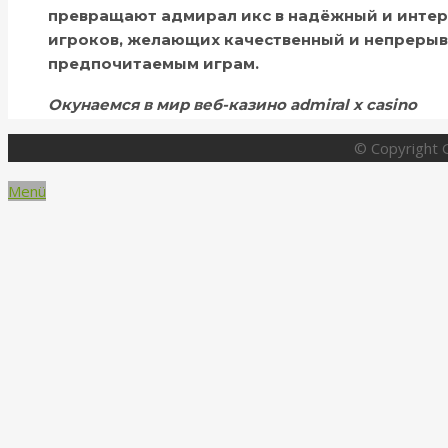
превращают адмирал икс в надёжный и интер
игроков, желающих качественный и непрерыв
предпочитаемым играм.
Окунаемся в мир веб-казино admiral x casino
© Copyright G
Menü