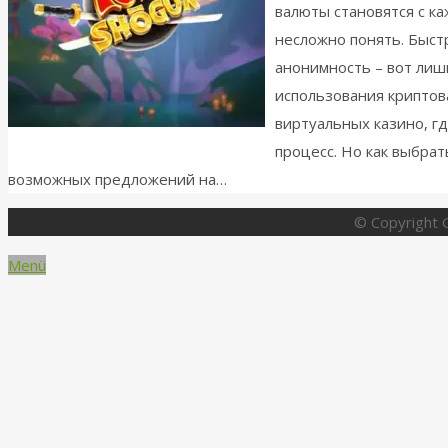
валюты становятся с ка
несложно понять. Быст
анонимность – вот ли
использования криптов
виртуальных казино, г
процесс. Но как выбра
возможных предложений на…
© Copyright G
Menü