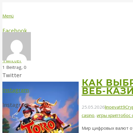
Menü
Facebook
Facebook
Twitter
Kommentare
1 Beitrag, 0
Twitter
КАК ВЫБ
ВЕБ-КАЗ
Instagram
Instagram
25.05.2026
linoevatt9
Cry
casino
,
игры криптобос 
Мир цифровых валют о