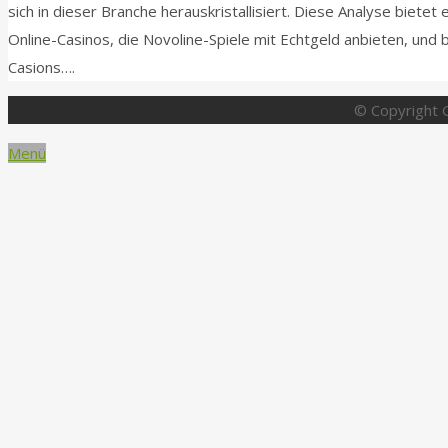
sich in dieser Branche herauskristallisiert. Diese Analyse bietet 
Online-Casinos, die Novoline-Spiele mit Echtgeld anbieten, und
Casions….
© Copyright G
Menü