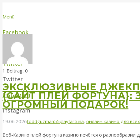
Menü
Facebook
Facebook
Twitter
Kommentare
1 Beitrag, 0
Twitter
ЭКСКЛЮЗИВНЫЕ ДЖЕКП
{САЙТ ПЛЕЙ ФОРТУНА}: 
Instagram
ОГРОМНЫЙ ПОДАРОК!
Instagram
19.06.2026
toddguzman55
playfartuna
,
онлайн казино для всех
Веб-Казино плей фортуна казино печётся о разнообразии д