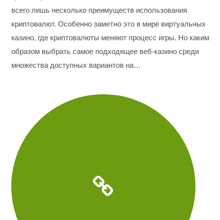
всего лишь несколько преимуществ использования
криптовалют. Особенно заметно это в мире виртуальных
казино, где криптовалюты меняют процесс игры. Но каким
образом выбрать самое подходящее веб-казино среди
множества доступных вариантов на…