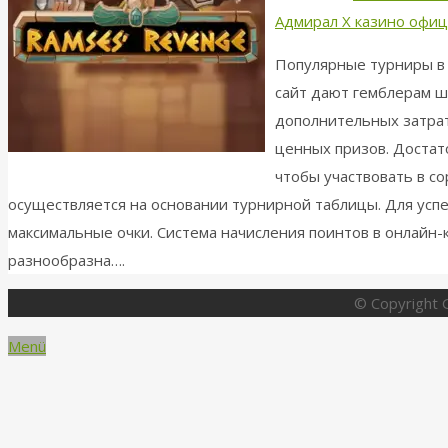
Адмирал Х казино офи
Популярные турниры в 
сайт дают гемблерам ш
дополнительных затрат
ценных призов. Достат
чтобы участвовать в с
осуществляется на основании турнирной таблицы. Для успе
максимальные очки. Система начисления поинтов в онлайн-
разнообразна….
© Copyright G
Menü