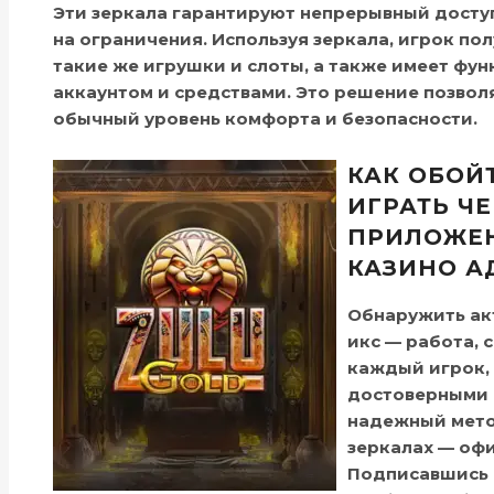
Эти зеркала гарантируют непрерывный досту
на ограничения. Используя зеркала, игрок по
такие же игрушки и слоты, а также имеет фу
аккаунтом и средствами. Это решение позволя
обычный уровень комфорта и безопасности.
КАК ОБОЙ
ИГРАТЬ Ч
ПРИЛОЖЕН
КАЗИНО А
Обнаружить ак
икс — работа, 
каждый игрок,
достоверными 
надежный мето
зеркалах — оф
Подписавшись 