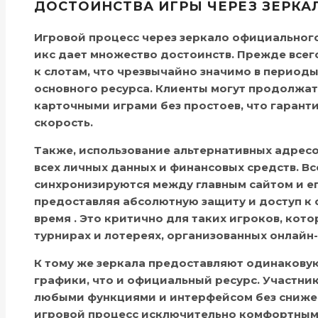
ДОСТОИНСТВА ИГРЫ ЧЕРЕЗ ЗЕРКА
Игровой процесс через зеркало официальног
икс дает множество достоинств. Прежде всег
к слотам, что чрезвычайно значимо в перио
основного ресурса. Клиенты могут продолжа
карточными играми без простоев, что гарант
скорость.
Также, использование альтернативных адресо
всех личных данных и финансовых средств. Вс
синхронизируются между главным сайтом и е
предоставляя абсолютную защиту и доступ к 
время . Это критично для таких игроков, кото
турнирах и лотереях, организованных онлайн-
К тому же зеркала предоставляют одинаковую
графики, что и официальный ресурс. Участни
любыми функциями и интерфейсом без снижен
игровой процесс исключительно комфортным 