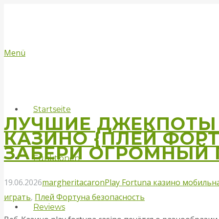
Menü
Startseite
ЛУЧШИЕ ДЖЕКПОТЫ 
КАЗИНО {ПЛЕЙ ФОРТ
ЗАБЕРИ ОГРОМНЫЙ 
Funktionen
19.06.2026
margheritacaron
Play Fortuna казино мобильн
играть
,
Плей Фортуна безопасность
Reviews