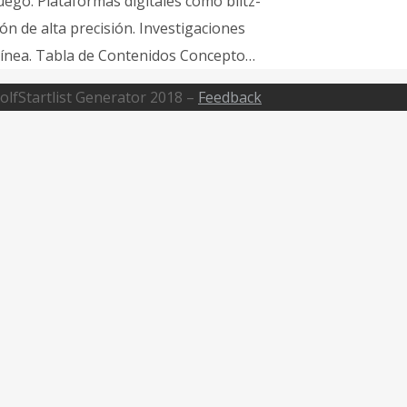
uego. Plataformas digitales como blitz-
 de alta precisión. Investigaciones
 línea. Tabla de Contenidos Concepto…
olfStartlist Generator 2018 –
Feedback